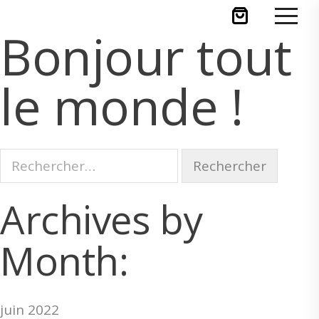
Bonjour tout
le monde !
R
e
c
Archives by
h
Month:
e
r
c
h
juin 2022