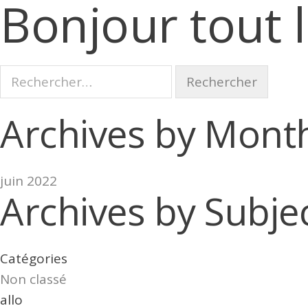
Bonjour tout 
R
e
c
Archives by Mont
h
e
r
juin 2022
Archives by Subjec
c
h
e
Catégories
r
Non classé
allo
: