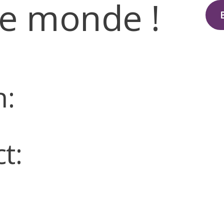
le monde !
h:
t: